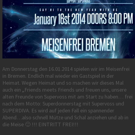
Am Donnerstag den 16.01.2014 spielen wir im Meisenfrei
in Bremen. Endlich mal wieder ein Gastspiel in der
Heimat. Wegen Heimat und so machen wir dieses Mal
auch ein „Friends meets Friends und freuen uns, unsere
alten Freunde von Supervoss mit am Start zu haben… frei
nach dem Motto: Superdonnerstag mit Supervoss und
SUPERDIVA. Es wird auf jeden Fall ein spannender
Abend…also schnell Mütze und Schal anziehen und ab in
die Meise 🙂 !!! EINTRITT FREI!!!