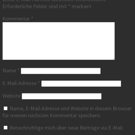
Erforderliche Felder sind mit
*
markiert
Kommentar
*
Name
*
E-Mail-Adresse
*
Website
Name, E-Mail-Adresse und Website in diesem Browser
für meinen nächsten Kommentar speichern.
Benachrichtige mich über neue Beiträge via E-Mail.