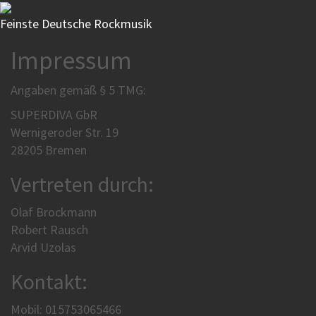
Feinste Deutsche Rockmusik
Impressum
Angaben gemäß § 5 TMG:
SUPERDIVA GbR
Wernigeroder Str. 19
28205 Bremen
Vertreten durch:
Olaf Brockmann
Robert Rausch
Arvid Uzolas
Kontakt:
Mobil: 015753065466