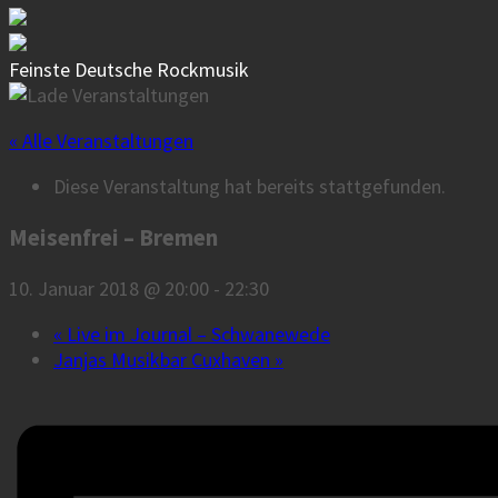
Feinste Deutsche Rockmusik
« Alle Veranstaltungen
Diese Veranstaltung hat bereits stattgefunden.
Meisenfrei – Bremen
10. Januar 2018 @ 20:00
-
22:30
«
Live im Journal – Schwanewede
Janjas Musikbar Cuxhaven
»