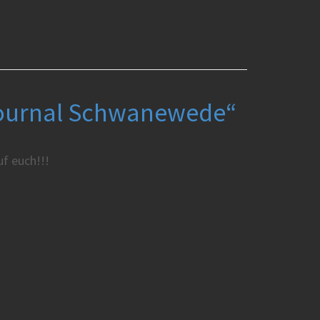
 Journal Schwanewede“
uf euch!!!