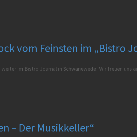
ock vom Feinsten im „Bistro
s weiter im Bistro Journal in Schwanewede! Wir freuen uns a
r
n – Der Musikkeller“